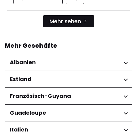
Mehr sehen
Mehr Geschäfte
Albanien
Regionen
Estland
Qarku i Tiranës
Regionen
Französisch-Guyana
Harju maakond
Regionen
Guadeloupe
Tartu maakond
Arrondissement de Cayenne
Regionen
Italien