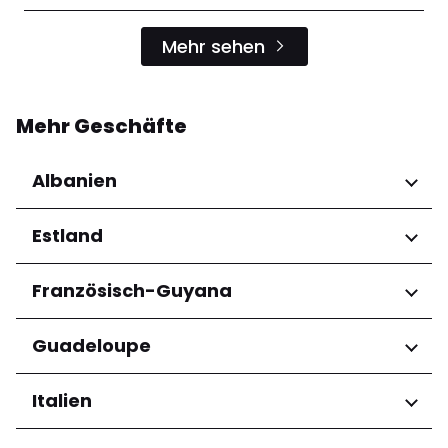
Mehr sehen
Mehr Geschäfte
Albanien
Regionen
Estland
Qarku i Tiranës
Regionen
Französisch-Guyana
Harju maakond
Regionen
Guadeloupe
Tartu maakond
Arrondissement de Cayenne
Regionen
Italien
Grande-Terre