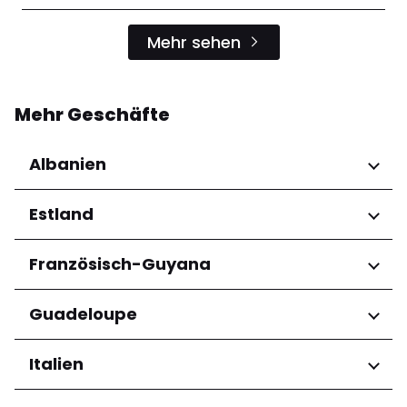
Mehr sehen
Mehr Geschäfte
Albanien
Regionen
Estland
Qarku i Tiranës
Regionen
Französisch-Guyana
Harju maakond
Regionen
Guadeloupe
Tartu maakond
Arrondissement de Cayenne
Regionen
Italien
Grande-Terre