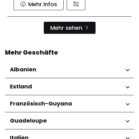
Mehr Infos
Mehr sehen
Mehr Geschäfte
Albanien
Regionen
Estland
Qarku i Tiranës
Regionen
Französisch-Guyana
Harju maakond
Regionen
Guadeloupe
Tartu maakond
Arrondissement de Cayenne
Regionen
Italien