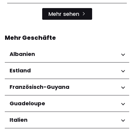
Mehr sehen
Mehr Geschäfte
Albanien
Regionen
Estland
Qarku i Tiranës
Regionen
Französisch-Guyana
Harju maakond
Regionen
Guadeloupe
Tartu maakond
Arrondissement de Cayenne
Regionen
Italien
Grande-Terre