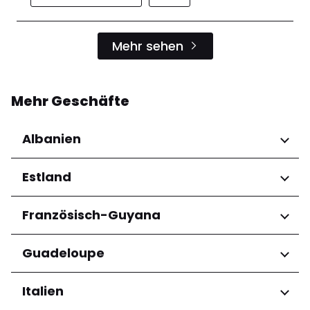
Mehr sehen
Mehr Geschäfte
Albanien
Regionen
Estland
Qarku i Tiranës
Regionen
Französisch-Guyana
Harju maakond
Regionen
Guadeloupe
Tartu maakond
Arrondissement de Cayenne
Regionen
Italien