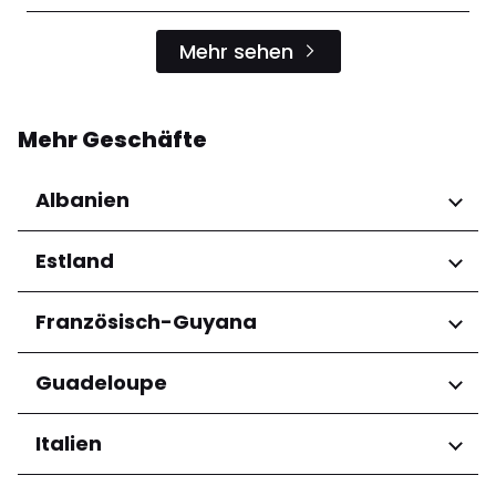
Mehr sehen
Mehr Geschäfte
Albanien
Regionen
Estland
Qarku i Tiranës
Regionen
Französisch-Guyana
Harju maakond
Regionen
Guadeloupe
Tartu maakond
Arrondissement de Cayenne
Regionen
Italien
Grande-Terre