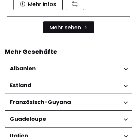
Mehr Infos
Mehr sehen
Mehr Geschäfte
Albanien
Regionen
Estland
Qarku i Tiranës
Regionen
Französisch-Guyana
Harju maakond
Regionen
Guadeloupe
Tartu maakond
Arrondissement de Cayenne
Regionen
Italien