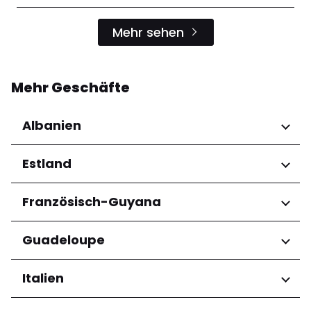
Mehr sehen
Mehr Geschäfte
Albanien
Regionen
Estland
Qarku i Tiranës
Regionen
Französisch-Guyana
Harju maakond
Regionen
Guadeloupe
Tartu maakond
Arrondissement de Cayenne
Regionen
Italien
Grande-Terre