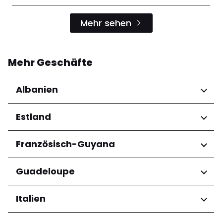
Mehr sehen
Mehr Geschäfte
Albanien
Regionen
Estland
Qarku i Tiranës
Regionen
Französisch-Guyana
Harju maakond
Regionen
Guadeloupe
Tartu maakond
Arrondissement de Cayenne
Regionen
Italien
Grande-Terre