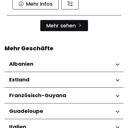
Mehr Infos
Mehr sehen
Mehr Geschäfte
Albanien
Regionen
Estland
Qarku i Tiranës
Regionen
Französisch-Guyana
Harju maakond
Regionen
Guadeloupe
Tartu maakond
Arrondissement de Cayenne
Regionen
Italien