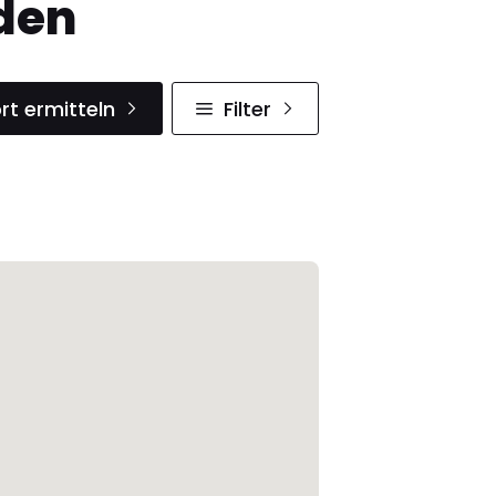
den
rt ermitteln
Filter