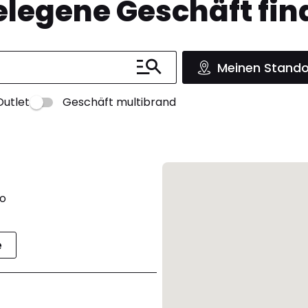
legene Geschäft fin
Meinen Stando
Outlet
Geschäft multibrand
io
e