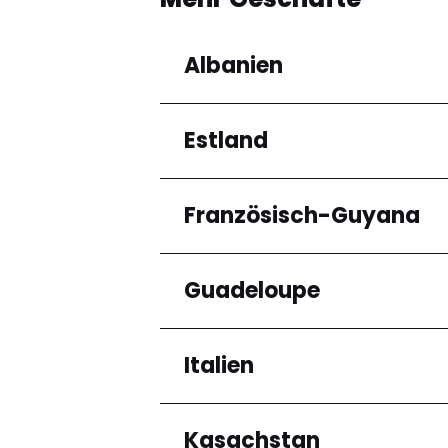
Albanien
Estland
Regionen
Qarku i Tiranës
Französisch-Guyana
Regionen
Harju maakond
Guadeloupe
Regionen
Arrondissement de C
Italien
Regionen
Grande-Terre
Kasachstan
Regionen