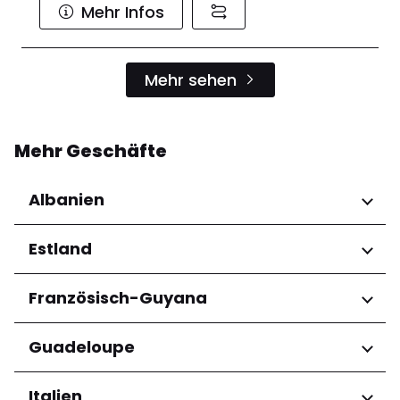
Mehr Infos
Mehr sehen
Mehr Geschäfte
Albanien
Regionen
Estland
Qarku i Tiranës
Regionen
Französisch-Guyana
Harju maakond
Regionen
Guadeloupe
Tartu maakond
Arrondissement de Cayenne
Regionen
Italien