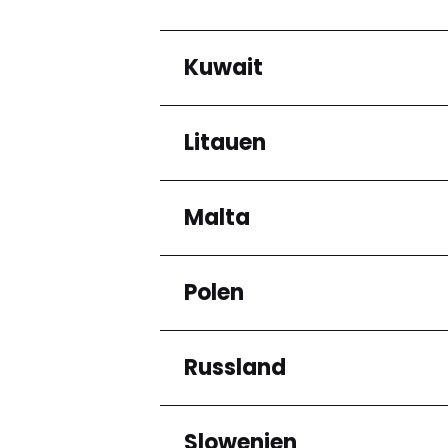
Abruzzo
Campania
Kuwait
Regionen
Lazio
Marche
Almaty Region
Puglia
Litauen
Regionen
Toscana
Veneto
Mubarak Al-Kabeer
Governorate
Malta
Regionen
Klaipėdos apskritis
Panevėžio apskritis
Polen
Regionen
Eastern Region
Russland
Regionen
Woiwodschaft
Niederschlesien
Slowenien
Regionen