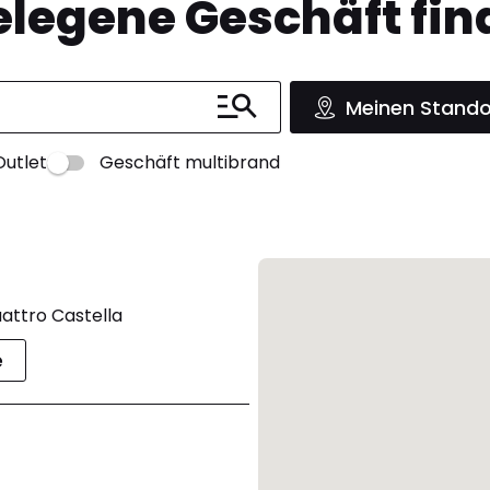
legene Geschäft fin
Meinen Stando
Outlet
Geschäft multibrand
uattro Castella
e