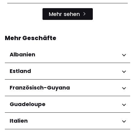
Mehr sehen
Mehr Geschäfte
Albanien
Regionen
Estland
Qarku i Tiranës
Regionen
Französisch-Guyana
Harju maakond
Regionen
Guadeloupe
Tartu maakond
Arrondissement de Cayenne
Regionen
Italien
Grande-Terre