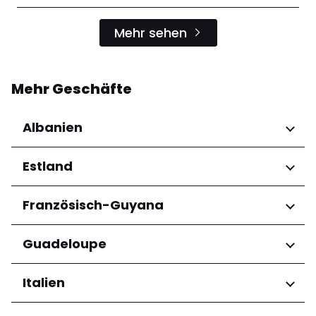
Mehr sehen
Mehr Geschäfte
Albanien
Regionen
Estland
Qarku i Tiranës
Regionen
Französisch-Guyana
Harju maakond
Regionen
Guadeloupe
Tartu maakond
Arrondissement de Cayenne
Regionen
Italien
Grande-Terre