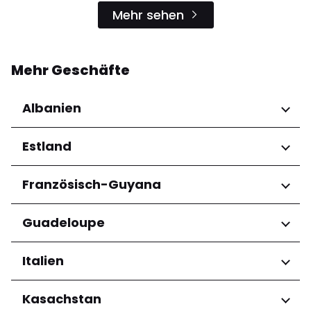
Mehr sehen
Mehr Geschäfte
Albanien
Regionen
Estland
Qarku i Tiranës
Regionen
Französisch-Guyana
Harju maakond
Regionen
Guadeloupe
Tartu maakond
Arrondissement de Cayenne
Regionen
Italien
Grande-Terre
Regionen
Kasachstan