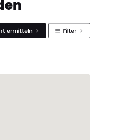
den
rt ermitteln
Filter