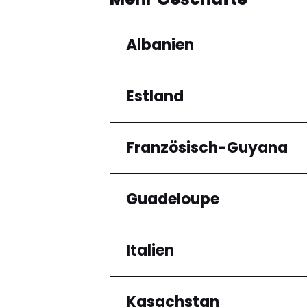
Albanien
Estland
Regionen
Qarku i Tiranës
Französisch-Guyana
Regionen
Harju maakond
Guadeloupe
Regionen
Arrondissement de C
Italien
Regionen
Grande-Terre
Kasachstan
Regionen