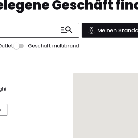
legene Geschäft fin
Meinen Stando
Outlet
Geschäft multibrand
ghi
e