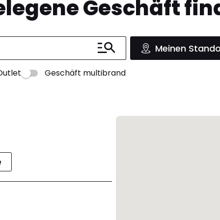
legene Geschäft fin
Meinen Stando
Outlet
Geschäft multibrand
e