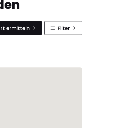
den
rt ermitteln
Filter