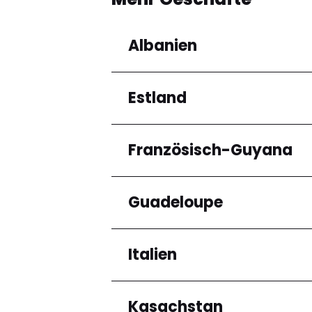
Albanien
Estland
Regionen
Qarku i Tiranës
Französisch-Guyana
Regionen
Harju maakond
Guadeloupe
Regionen
Arrondissement de C
Italien
Regionen
Grande-Terre
Kasachstan
Regionen