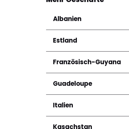
Albanien
Estland
Regionen
Qarku i Tiranës
Französisch-Guyana
Regionen
Harju maakond
Guadeloupe
Regionen
Arrondissement de C
Italien
Regionen
Grande-Terre
Kasachstan
Regionen