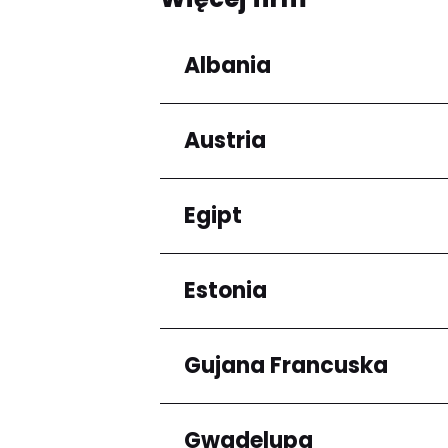
Albania
Austria
Regiony
Qarku i Tiranës
Egipt
Regiony
Niederösterreich
Estonia
Regiony
Kair
Gujana Francuska
Regiony
Harju maakond
Gwadelupa
Regiony