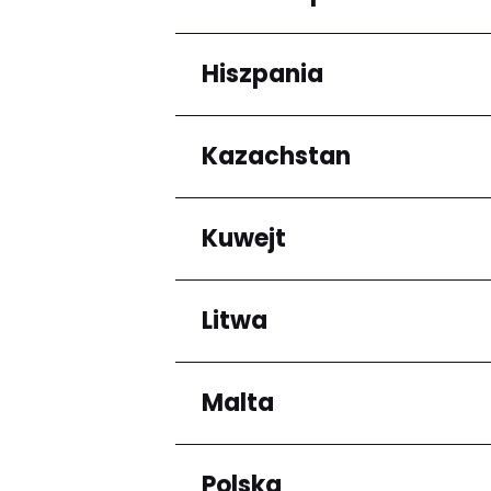
Arrondissement de C
Hiszpania
Regiony
Grande-Terre
Kazachstan
Regiony
Andalucía
Kuwejt
Regiony
Almaty Region
Litwa
Regiony
Mubarak al-Kabir
Malta
Regiony
Okręg kłajpedzki
Panevėžio apskritis
Polska
Regiony