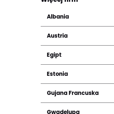
Albania
Austria
Regiony
Qarku i Tiranës
Egipt
Regiony
Niederösterreich
Estonia
Regiony
Kair
Gujana Francuska
Regiony
Harju maakond
Gwadelupa
Regiony