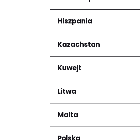
Arrondissement de C
Hiszpania
Regiony
Grande-Terre
Kazachstan
Regiony
Andalucía
Kuwejt
Regiony
Almaty Region
Litwa
Regiony
Mubarak al-Kabir
Malta
Regiony
Okręg kłajpedzki
Panevėžio apskritis
Polska
Regiony