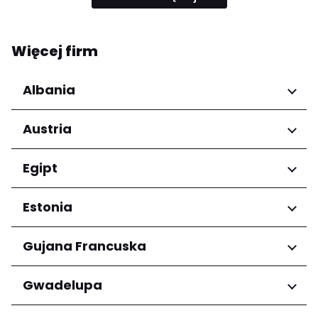
Więcej firm
Albania
Regiony
Austria
Qarku i Tiranës
Regiony
Egipt
Niederösterreich
Regiony
Estonia
Salzburg
Wien
Kair
Regiony
Gujana Francuska
Harju maakond
Regiony
Gwadelupa
Tartu maakond
Arrondissement de Cayenne