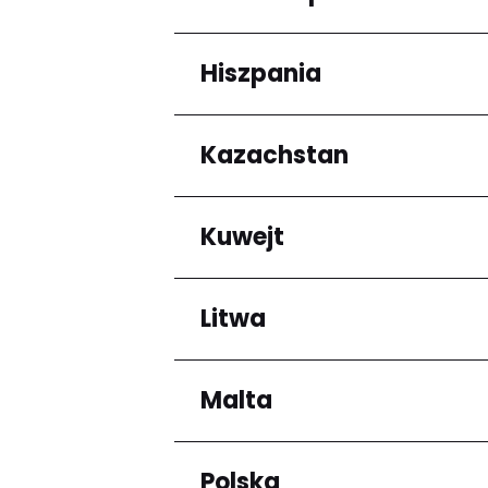
Arrondissement de C
Hiszpania
Regiony
Grande-Terre
Kazachstan
Regiony
Andalucía
Kuwejt
Regiony
Almaty Region
Litwa
Regiony
Mubarak al-Kabir
Malta
Regiony
Okręg kłajpedzki
Panevėžio apskritis
Polska
Regiony