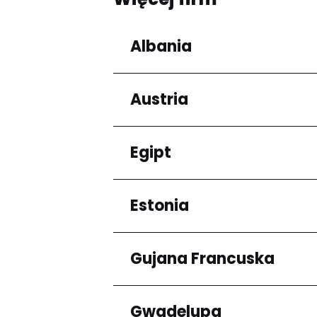
Albania
Austria
Regiony
Qarku i Tiranës
Egipt
Regiony
Niederösterreich
Estonia
Regiony
Kair
Gujana Francuska
Regiony
Harju maakond
Gwadelupa
Regiony