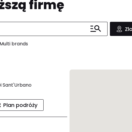
ższą firmę
Zl
Multi brands
Di Sant'Urbano
Plan podróży