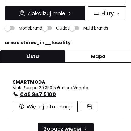
Zlokalizuj mnie
Filtry
Monobrand
Outlet
Multi brands
areas.stores_in__locality
Lista
Mapa
SMARTMODA
Viale Europa 29 35015 Galliera Veneta
049 947 5100
Więcej informacji
Zobacz więcej