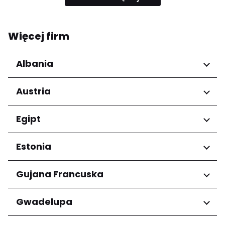
Więcej firm
Albania
Regiony
Austria
Qarku i Tiranës
Regiony
Egipt
Niederösterreich
Regiony
Estonia
Salzburg
Wien
Kair
Regiony
Gujana Francuska
Harju maakond
Regiony
Gwadelupa
Tartu maakond
Arrondissement de Cayenne