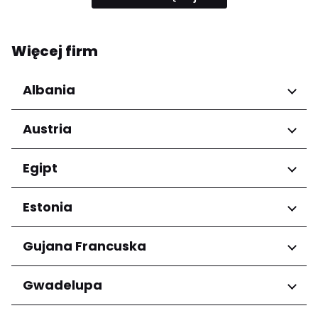
Więcej firm
Albania
Regiony
Austria
Qarku i Tiranës
Regiony
Egipt
Niederösterreich
Regiony
Estonia
Salzburg
Wien
Kair
Regiony
Gujana Francuska
Harju maakond
Regiony
Gwadelupa
Tartu maakond
Arrondissement de Cayenne