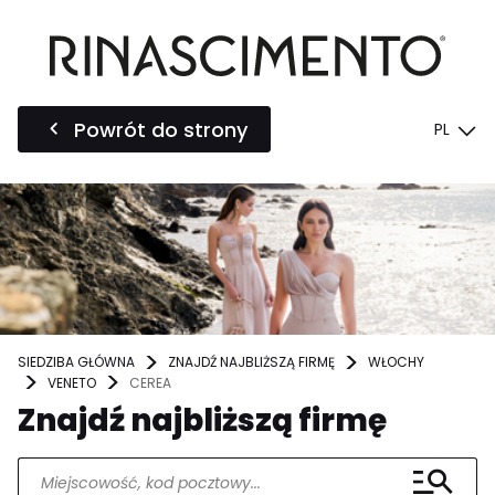
Powrót do strony
PL
SIEDZIBA GŁÓWNA
ZNAJDŹ NAJBLIŻSZĄ FIRMĘ
WŁOCHY
VENETO
CEREA
Znajdź najbliższą firmę