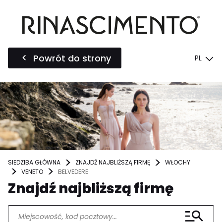
Powrót do strony
PL
SIEDZIBA GŁÓWNA
ZNAJDŹ NAJBLIŻSZĄ FIRMĘ
WŁOCHY
VENETO
BELVEDERE
Znajdź najbliższą firmę