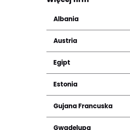
Albania
Austria
Regiony
Qarku i Tiranës
Egipt
Regiony
Niederösterreich
Estonia
Regiony
Kair
Gujana Francuska
Regiony
Harju maakond
Gwadelupa
Regiony