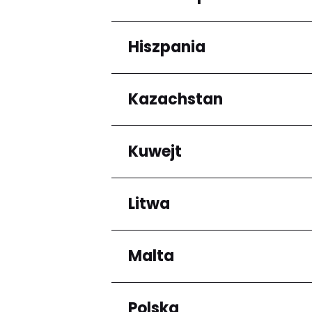
Arrondissement de C
Hiszpania
Regiony
Grande-Terre
Kazachstan
Regiony
Andalucía
Kuwejt
Regiony
Almaty Region
Litwa
Regiony
Mubarak al-Kabir
Malta
Regiony
Okręg kłajpedzki
Panevėžio apskritis
Polska
Regiony