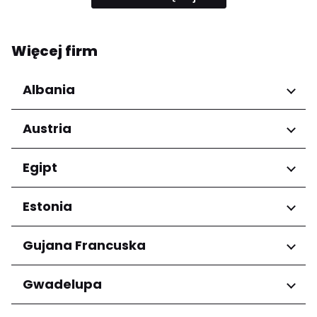
Więcej firm
Albania
Regiony
Austria
Qarku i Tiranës
Regiony
Egipt
Niederösterreich
Regiony
Estonia
Salzburg
Wien
Kair
Regiony
Gujana Francuska
Harju maakond
Regiony
Gwadelupa
Tartu maakond
Arrondissement de Cayenne