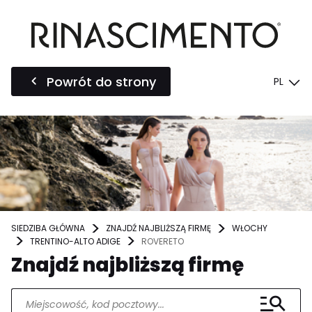
Powrót do strony
PL
SIEDZIBA GŁÓWNA
ZNAJDŹ NAJBLIŻSZĄ FIRMĘ
WŁOCHY
TRENTINO-ALTO ADIGE
ROVERETO
Znajdź najbliższą firmę