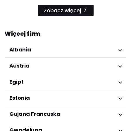
Zobacz więcej
Więcej firm
Albania
Regiony
Austria
Qarku i Tiranës
Regiony
Egipt
Niederösterreich
Regiony
Estonia
Salzburg
Wien
Kair
Regiony
Gujana Francuska
Harju maakond
Regiony
Gwadelupa