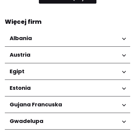
Więcej firm
Albania
Regiony
Austria
Qarku i Tiranës
Regiony
Egipt
Niederösterreich
Regiony
Estonia
Salzburg
Wien
Kair
Regiony
Gujana Francuska
Harju maakond
Regiony
Gwadelupa
Tartu maakond
Arrondissement de Cayenne