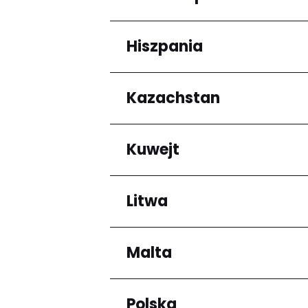
Arrondissement de C
Hiszpania
Regiony
Grande-Terre
Kazachstan
Regiony
Andalucía
Kuwejt
Regiony
Almaty Region
Litwa
Regiony
Mubarak al-Kabir
Malta
Regiony
Okręg kłajpedzki
Panevėžio apskritis
Polska
Regiony