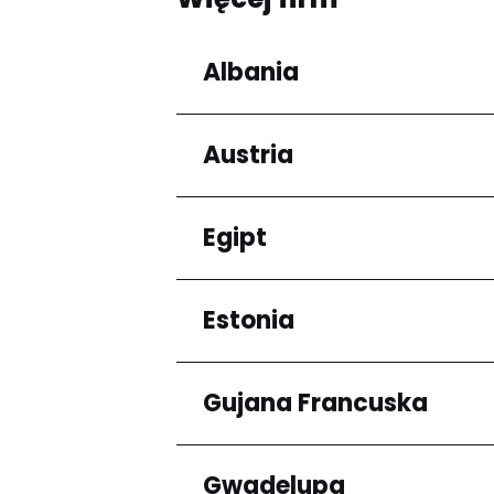
Albania
Austria
Regiony
Qarku i Tiranës
Egipt
Regiony
Niederösterreich
Estonia
Regiony
Kair
Gujana Francuska
Regiony
Harju maakond
Gwadelupa
Regiony