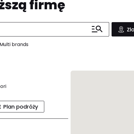
ższą firmę
Zl
Multi brands
ori
Plan podróży