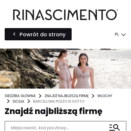
Powrót do strony
PL
SIEDZIBA GŁÓWNA
ZNAJDŹ NAJBLIŻSZĄ FIRMĘ
WŁOCHY
SICILIA
BARCELLONA POZZO DI GOTTO
Znajdź najbliższą firmę