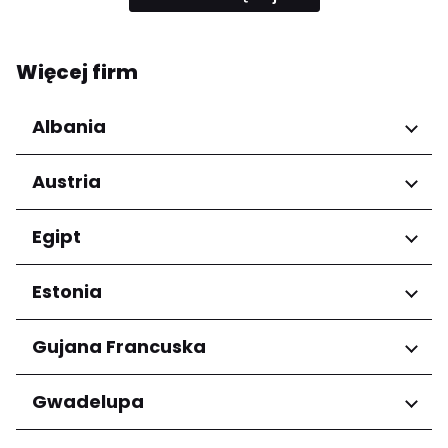
Więcej firm
Albania
Regiony
Austria
Qarku i Tiranës
Regiony
Egipt
Niederösterreich
Regiony
Estonia
Salzburg
Wien
Kair
Regiony
Gujana Francuska
Harju maakond
Regiony
Gwadelupa
Tartu maakond
Arrondissement de Cayenne