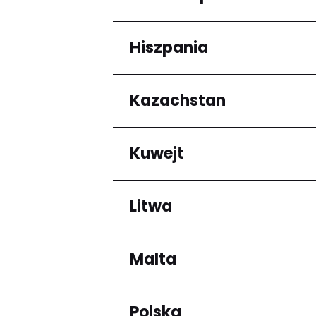
Arrondissement de C
Hiszpania
Regiony
Grande-Terre
Kazachstan
Regiony
Andalucía
Kuwejt
Regiony
Almaty Region
Litwa
Regiony
Mubarak al-Kabir
Malta
Regiony
Okręg kłajpedzki
Panevėžio apskritis
Polska
Regiony