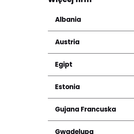
Albania
Austria
Regiony
Qarku i Tiranës
Egipt
Regiony
Niederösterreich
Estonia
Regiony
Kair
Gujana Francuska
Regiony
Harju maakond
Gwadelupa
Regiony