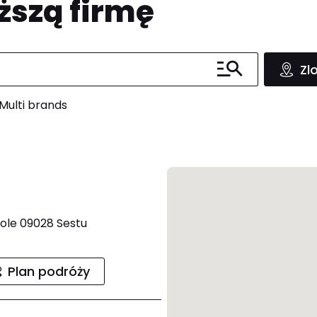
ższą firmę
Zl
Multi brands
 Sole 09028 Sestu
Plan podróży