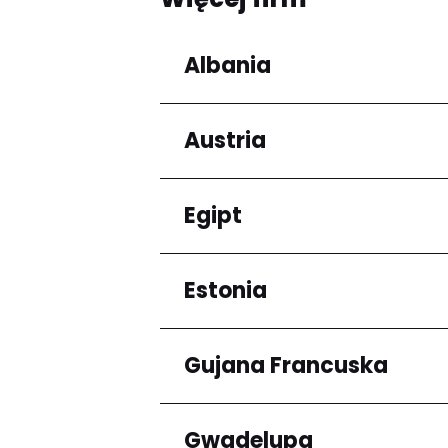
Albania
Austria
Regiony
Qarku i Tiranës
Egipt
Regiony
Niederösterreich
Estonia
Regiony
Kair
Gujana Francuska
Regiony
Harju maakond
Gwadelupa
Regiony