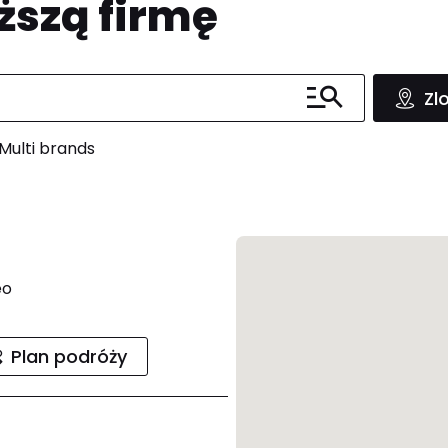
ższą firmę
Zl
Multi brands
eo
Plan podróży