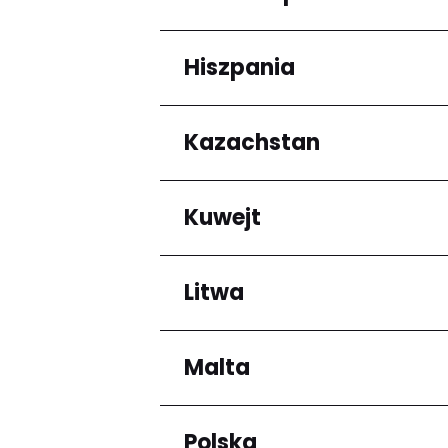
Arrondissement de C
Hiszpania
Regiony
Grande-Terre
Kazachstan
Regiony
Andalucía
Kuwejt
Regiony
Almaty Region
Litwa
Regiony
Mubarak al-Kabir
Malta
Regiony
Okręg kłajpedzki
Panevėžio apskritis
Polska
Regiony