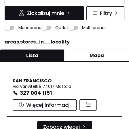
Zlokalizuj mnie
Filtry
Monobrand
Outlet
Multi brands
areas.stores_in__locality
Lista
Mapa
SAN FRANCISCO
Via Vanvitelli 9 74017 Mottola
327 004 1151
Więcej informacji
Zobacz więcej