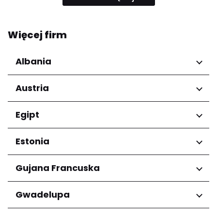
Więcej firm
Albania
Regiony
Austria
Qarku i Tiranës
Regiony
Egipt
Niederösterreich
Regiony
Estonia
Salzburg
Wien
Kair
Regiony
Gujana Francuska
Harju maakond
Regiony
Gwadelupa
Tartu maakond
Arrondissement de Cayenne