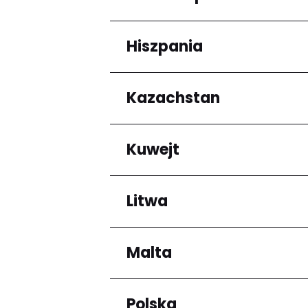
Arrondissement de C
Hiszpania
Regiony
Grande-Terre
Kazachstan
Regiony
Andalucía
Kuwejt
Regiony
Almaty Region
Litwa
Regiony
Mubarak al-Kabir
Malta
Regiony
Okręg kłajpedzki
Panevėžio apskritis
Polska
Regiony