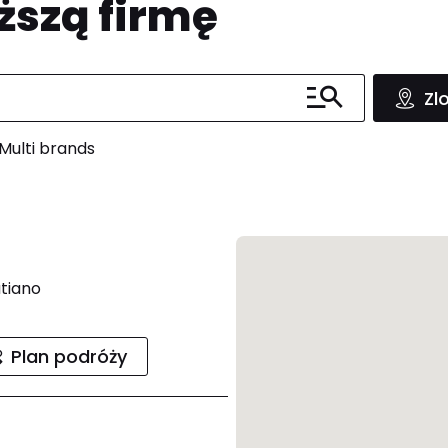
ższą firmę
Zl
Multi brands
atiano
Plan podróży