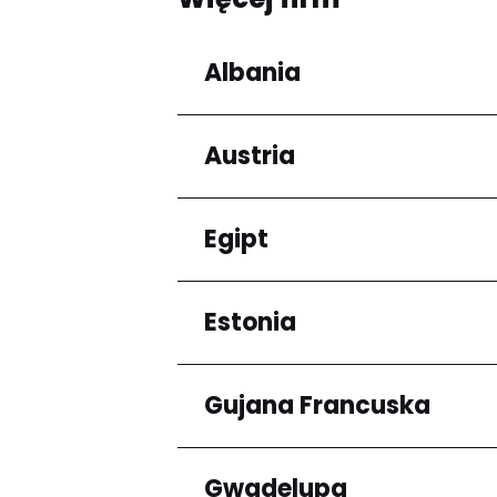
Albania
Austria
Regiony
Qarku i Tiranës
Egipt
Regiony
Niederösterreich
Estonia
Regiony
Kair
Gujana Francuska
Regiony
Harju maakond
Gwadelupa
Regiony