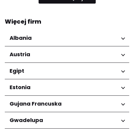
Więcej firm
Albania
Regiony
Austria
Qarku i Tiranës
Regiony
Egipt
Niederösterreich
Regiony
Estonia
Salzburg
Wien
Kair
Regiony
Gujana Francuska
Harju maakond
Regiony
Gwadelupa
Tartu maakond
Arrondissement de Cayenne