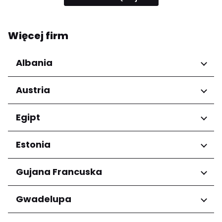
Więcej firm
Albania
Regiony
Austria
Qarku i Tiranës
Regiony
Egipt
Niederösterreich
Regiony
Estonia
Salzburg
Wien
Kair
Regiony
Gujana Francuska
Harju maakond
Regiony
Gwadelupa
Tartu maakond
Arrondissement de Cayenne