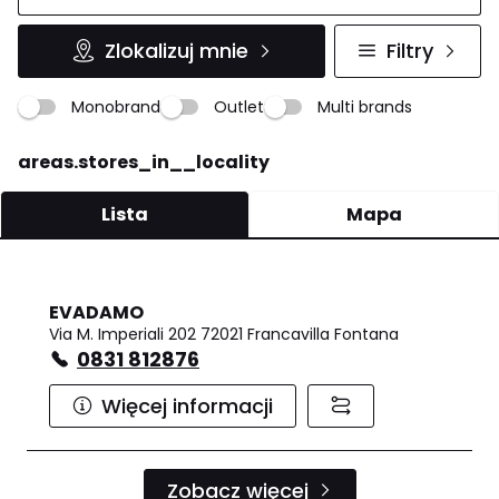
Zlokalizuj mnie
Filtry
Monobrand
Outlet
Multi brands
areas.stores_in__locality
Lista
Mapa
EVADAMO
Via M. Imperiali 202 72021 Francavilla Fontana
0831 812876
Więcej informacji
Zobacz więcej