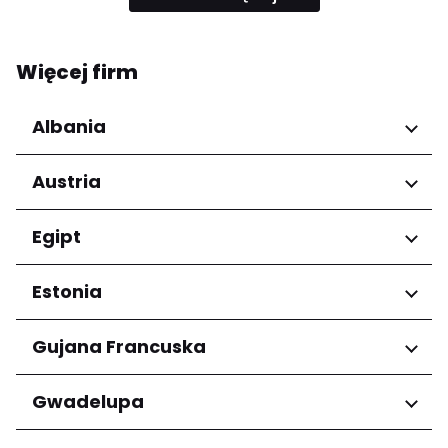
Więcej firm
Albania
Regiony
Austria
Qarku i Tiranës
Regiony
Egipt
Niederösterreich
Regiony
Estonia
Salzburg
Wien
Kair
Regiony
Gujana Francuska
Harju maakond
Regiony
Gwadelupa
Tartu maakond
Arrondissement de Cayenne