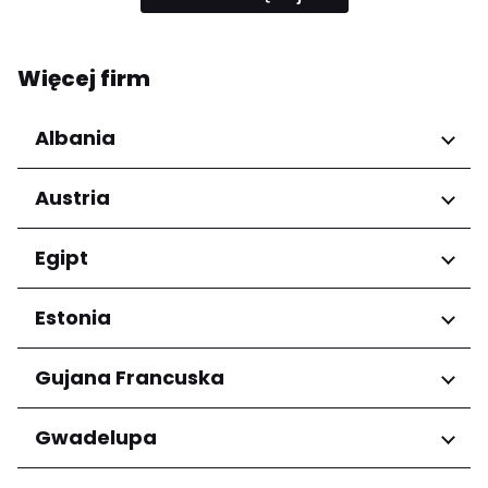
Więcej firm
Albania
Regiony
Austria
Qarku i Tiranës
Regiony
Egipt
Niederösterreich
Regiony
Estonia
Salzburg
Wien
Kair
Regiony
Gujana Francuska
Harju maakond
Regiony
Gwadelupa
Tartu maakond
Arrondissement de Cayenne