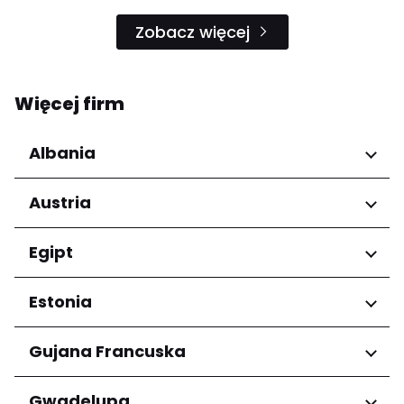
Zobacz więcej
Więcej firm
Albania
Regiony
Austria
Qarku i Tiranës
Regiony
Egipt
Niederösterreich
Regiony
Estonia
Salzburg
Wien
Kair
Regiony
Gujana Francuska
Harju maakond
Regiony
Gwadelupa