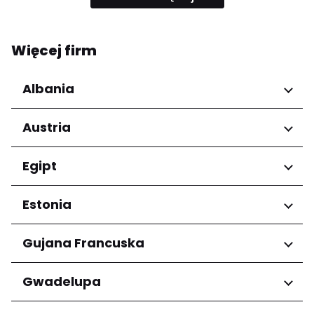
Więcej firm
Albania
Regiony
Austria
Qarku i Tiranës
Regiony
Egipt
Niederösterreich
Regiony
Estonia
Salzburg
Wien
Kair
Regiony
Gujana Francuska
Harju maakond
Regiony
Gwadelupa
Tartu maakond
Arrondissement de Cayenne