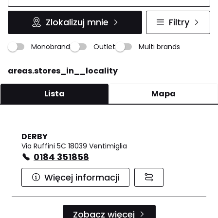
Zlokalizuj mnie
Filtry
Monobrand
Outlet
Multi brands
areas.stores_in__locality
Lista
Mapa
DERBY
Via Ruffini 5C 18039 Ventimiglia
0184 351858
Więcej informacji
Zobacz więcej