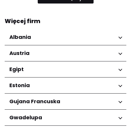
Więcej firm
Albania
Regiony
Austria
Qarku i Tiranës
Regiony
Egipt
Niederösterreich
Regiony
Estonia
Salzburg
Wien
Kair
Regiony
Gujana Francuska
Harju maakond
Regiony
Gwadelupa
Tartu maakond
Arrondissement de Cayenne