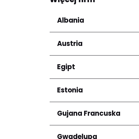
Albania
Austria
Regiony
Qarku i Tiranës
Egipt
Regiony
Niederösterreich
Estonia
Regiony
Kair
Gujana Francuska
Regiony
Harju maakond
Gwadelupa
Regiony