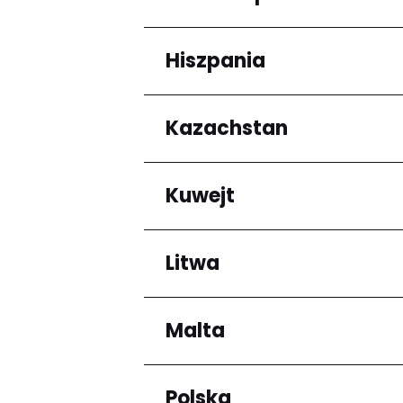
Arrondissement de C
Hiszpania
Regiony
Grande-Terre
Kazachstan
Regiony
Andalucía
Kuwejt
Regiony
Almaty Region
Litwa
Regiony
Mubarak al-Kabir
Malta
Regiony
Okręg kłajpedzki
Panevėžio apskritis
Polska
Regiony