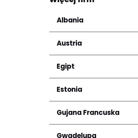
Albania
Austria
Regiony
Qarku i Tiranës
Egipt
Regiony
Niederösterreich
Estonia
Regiony
Kair
Gujana Francuska
Regiony
Harju maakond
Gwadelupa
Regiony