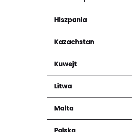
Arrondissement de C
Hiszpania
Regiony
Grande-Terre
Kazachstan
Regiony
Andalucía
Kuwejt
Regiony
Almaty Region
Litwa
Regiony
Mubarak al-Kabir
Malta
Regiony
Okręg kłajpedzki
Panevėžio apskritis
Polska
Regiony