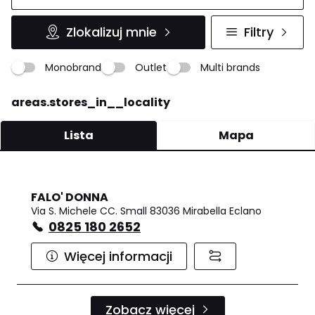
Zlokalizuj mnie
Filtry
Monobrand
Outlet
Multi brands
areas.stores_in__locality
Lista
Mapa
FALO' DONNA
Via S. Michele CC. Small 83036 Mirabella Eclano
0825 180 2652
Więcej informacji
Zobacz więcej