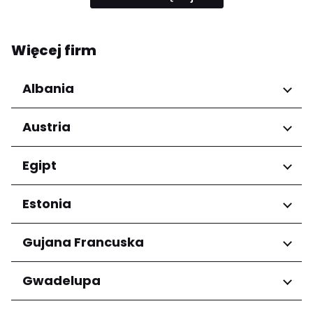
Więcej firm
Albania
Regiony
Austria
Qarku i Tiranës
Regiony
Egipt
Niederösterreich
Regiony
Estonia
Salzburg
Wien
Kair
Regiony
Gujana Francuska
Harju maakond
Regiony
Gwadelupa
Tartu maakond
Arrondissement de Cayenne