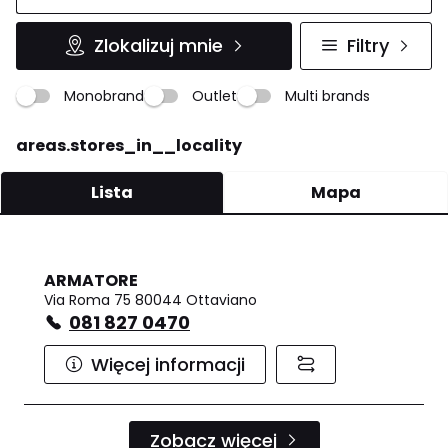
Zlokalizuj mnie
Filtry
Monobrand
Outlet
Multi brands
areas.stores_in__locality
Lista
Mapa
ARMATORE
Via Roma 75 80044 Ottaviano
081 827 0470
Więcej informacji
Zobacz więcej