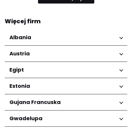
Więcej firm
Albania
Regiony
Austria
Qarku i Tiranës
Regiony
Egipt
Niederösterreich
Regiony
Estonia
Salzburg
Wien
Kair
Regiony
Gujana Francuska
Harju maakond
Regiony
Gwadelupa
Tartu maakond
Arrondissement de Cayenne