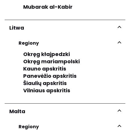
Mubarak al-Kabir
Litwa
Regiony
Okręg kłajpedzki
Okręg mariampolski
Kauno apskritis
Panevėžio apskritis
Šiaulių apskritis
Vilniaus apskritis
Malta
Regiony