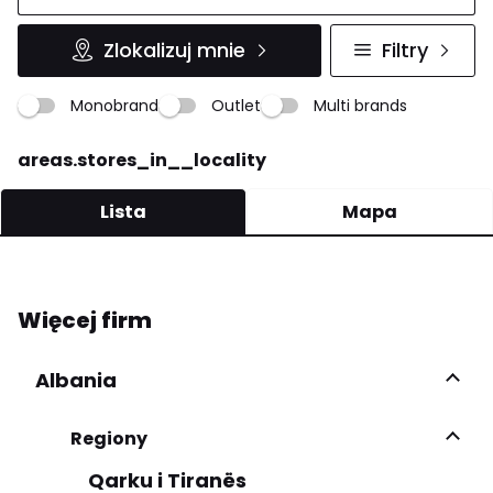
Zlokalizuj mnie
Filtry
Monobrand
Outlet
Multi brands
areas.stores_in__locality
Lista
Mapa
GRAZIA BOUTIQUE
Więcej firm
Via Aldo Moro 46 83035 Grottaminarda
328 419 4784
Albania
Więcej informacji
Regiony
Qarku i Tiranës
Zobacz więcej