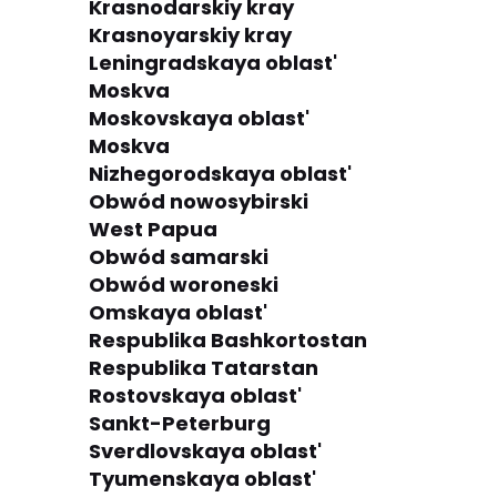
Krasnodarskiy kray
Krasnoyarskiy kray
Leningradskaya oblast'
Moskva
Moskovskaya oblast'
Moskva
Nizhegorodskaya oblast'
Obwód nowosybirski
West Papua
Obwód samarski
Obwód woroneski
Omskaya oblast'
Respublika Bashkortostan
Respublika Tatarstan
Rostovskaya oblast'
Sankt-Peterburg
Sverdlovskaya oblast'
Tyumenskaya oblast'