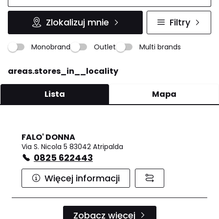
Zlokalizuj mnie
Filtry
Monobrand
Outlet
Multi brands
areas.stores_in__locality
Lista
Mapa
FALO' DONNA
Via S. Nicola 5 83042 Atripalda
0825 622443
Więcej informacji
Zobacz więcej