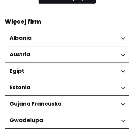
Więcej firm
Albania
Regiony
Austria
Qarku i Tiranës
Regiony
Egipt
Niederösterreich
Regiony
Estonia
Salzburg
Wien
Kair
Regiony
Gujana Francuska
Harju maakond
Regiony
Gwadelupa
Tartu maakond
Arrondissement de Cayenne